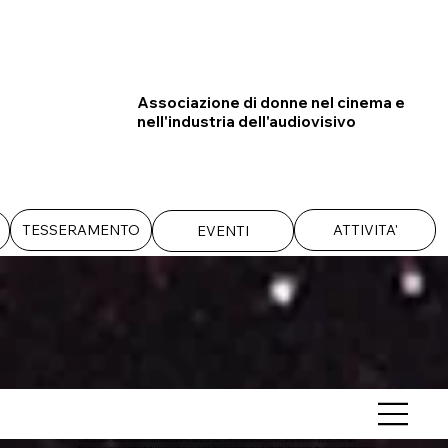
Associazione di donne nel cinema e
nell'industria dell'audiovisivo
TESSERAMENTO
ATTIVITA'
EVENTI
CHI SIAMO
Mujeres nel Cinema è una rete di professioniste del cinema e dell’audiovisivo volta a dare priorità all’impiego di donne in tutti i
settori, dalla collaborazione fra professioniste, allo scambio di informazioni e contatti, al reciproco supporto, fino alla
focalizzazione su temi trattati che includano e valorizzino maggiormente un universo femminile attuale e contemporaneo.