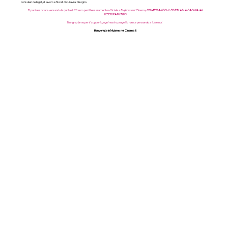
consulenze legali, di lavoro e fiscali di cui avrai bisogno.
Ti puoi associare versando la quota di 20 euro per il tesseramento ufficiale a
Mujeres nel Cinema
,
COMPILANDO IL FORM ALLA PAGINA del
TESSERAMENTO.
Ti ringraziamo per il supporto, ogni nostro progetto nasce pensando a tutte noi.
Benvenute in Mujeres nel Cinema !!!