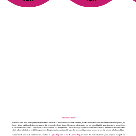
Perché tesserarmi?
Perché Mujeres nel Cinema punta a incrementare la presenza delle donne e dei talenti femminili, in tutti i ruoli professionali dell’industria cinematografica, e lo
fa ogni giorno pubblicando decine di annunci di lavoro rivolti solo alle donne. È il nostro modo di creare sostegno e solidarietà, aprendo un varco accessibile a
tutte al mondo del cinema. Una possibilità che fino alla nascita di Mujeres nel Cinema era raggiungibile solo attraverso canali più elitari. Per sfondare il soffitto
di cristallo che limita i nostri diritti in ogni ambito della professione, abbiamo bisogno di crescere, di diventare una rete sempre più numerosa, forte e solidale.
Tesserandoti avrai a disposizione uno sportello
Il Legal Help
e un
Il Tax & Labour Help
, pro bono, due martedì al mese, ai quali potrai rivolgerti per