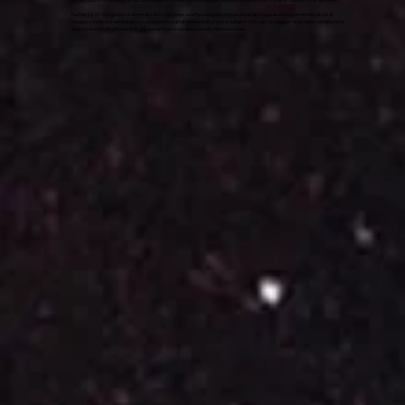
Da Marzo 2022 il gruppo è diventato Associazione, una figura legale che può da un lato rappresentare un interlocutore di
maggiore incisività nel dialogo con produzioni, piattaforme e istituzioni, e dall’altro collocarci a maggior titolo nella costellazione
di associazioni di settore simili, già operanti con successo a livello internazionale.