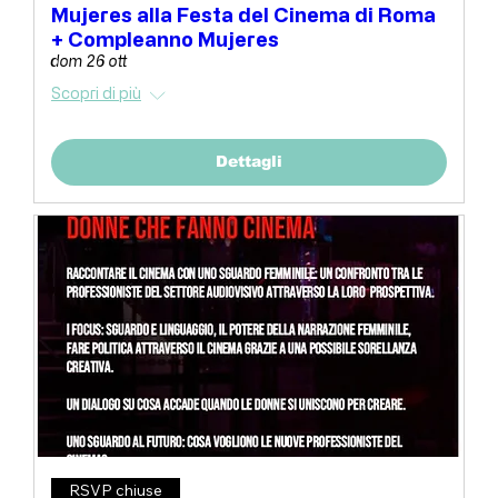
Mujeres alla Festa del Cinema di Roma
+ Compleanno Mujeres
dom 26 ott
Scopri di più
Dettagli
RSVP chiuse