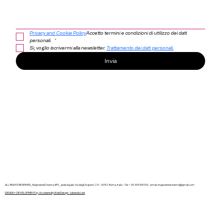
Privacy and Cookie Policy
Accetto termini e condizioni di utilizzo dei dati 
personali. 
*
Sì, voglio iscrivermi alla newsletter. 
Trattamento dei dati personali.
Invia
ALL RIGHTS RESERVED_ MujeresnelCinema APS _ sede legale: Via degli Scipioni 237 - 00192 Roma, Italia - Tel: + 39 334 1551313 -
email:
mujeresnelcinema@gmail.com
DESIGN+DEVELOPMENT by AccidentallyWebDesign
- Iubenda Link