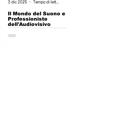
3 dic 2025
Tempo di lettura: 1 min
Il Mondo del Suono e le
Professioniste
dell'Audiovisivo
Mujeres Nel Cinema, grazie al
supporto della Fondazione Roma
Lazio Film Commission, vi invita il 26
ottobre, alle ore 10:00, presso lo
spazio “Roma Lazio Film
Commission” - Auditorium Parco
Della Musica, Roma al panel “Il
mondo del suono e le professioniste
dell’audiovisivo”.