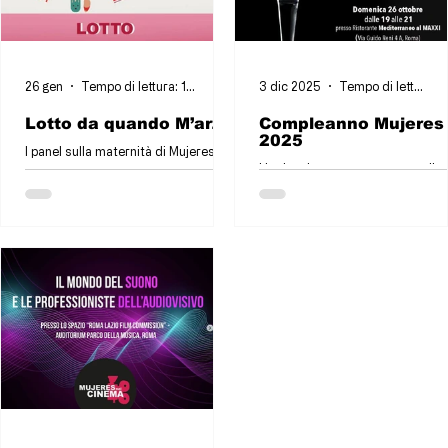
26 gen
Tempo di lettura: 1 min
3 dic 2025
Tempo di lettura: 1 min
Lotto da quando M’arzo
Compleanno Mujeres
2025
l panel sulla maternità di Mujeres nel
Un doppio appuntamento quello 
Cinema! Un incontro per parlare di
Mujeres Nel Cinema durante la
come la maternità abbia un effetto
Festa del Cinema di Roma!
sulla vita di ogni donna, da quella
Festeggiamo insieme il nostro s
che la vivono in prima persona fino a
compleanno 🎂 Vi aspettiamo pr
chi ha deciso di non viverla.
il ristorante giardino “Mediterra
al MAXXI”, via Guido Reni 4a, dall
19:00 alle 21:00. Un’occasione p
fare networking tra professionist
🚨Evento con obbligo di
tesseramento all’associazione.
Buffet e una consumazione bev
offerti da Mujeres Nel Cinema