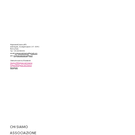
MujeresnelCinema APS
sede legale_ Via degli Scipioni 237 - 00192
Roma, Italia
Tel:
+ 39 334 1551313
email:
mujeresnelcinema@gmail.com
pec:
mujeresnelcinema@pec.it
Vieni a trovarci su Facebook
Gruppo FB Mujeres nel Cinema
Pagina FB Mujeres nel Cinema
Instagram
CHI SIAMO
ASSOCIAZIONE