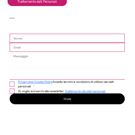
Trattamento dati Personali
Scrivici
Privacy and Cookie Policy
Accetto termini e condizioni di utilizzo dei dati 
personali. 
*
Sì, voglio iscrivermi alla newsletter. 
Trattamento dei dati personali.
Invia