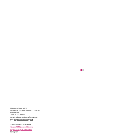
MujeresnelCinema APS
sede legale_ Via degli Scipioni 237 - 00192
Roma, Italia
Tel:
+ 39 334 1551313
email:
mujeresnelcinema@gmail.com
pec:
mujeresnelcinema@pec.it
Compleanno Mujeres 2025
Vieni a trovarci su Facebook
Gruppo FB Mujeres nel Cinema
Pagina FB Mujeres nel Cinema
Instagram