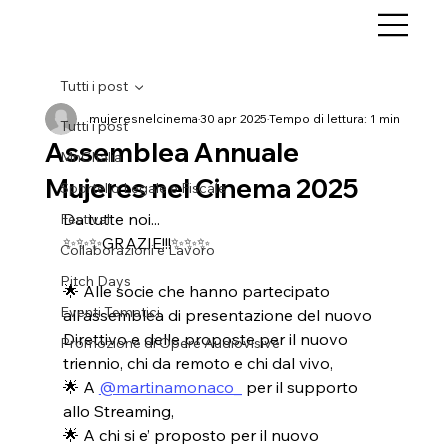
Tutti i post
mujeresnelcinema
30 apr 2025
Tempo di lettura: 1 min
Tutti i post
Assemblea Annuale
MnCItalia
Mujeres nel Cinema 2025
Sportello Legale e Fiscale
Da tutte noi...
Festival
✨✨✨GRAZIE!!!✨✨✨
Collaborazioni e Lavoro
Pitch Days
🌟 Alle socie che hanno partecipato 
Eventi Tematici
all'assemblea di presentazione del nuovo 
Direttivo e delle proposte per il nuovo 
Promozione di Opere Audiovisive
triennio, chi da remoto e chi dal vivo,
🌟 A 
@martinamonaco_
 per il supporto 
allo Streaming,
🌟 A chi si e’ proposto per il nuovo 