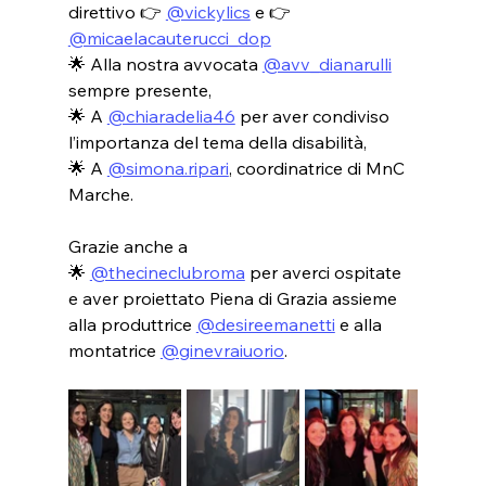
direttivo 👉 
@vickylics
 e 👉 
@micaelacauterucci_dop
🌟 Alla nostra avvocata 
@avv_dianarulli
sempre presente,
🌟 A 
@chiaradelia46
 per aver condiviso 
l’importanza del tema della disabilità,
🌟 A 
@simona.ripari
, coordinatrice di MnC 
Marche.
Grazie anche a
🌟 
@thecineclubroma
 per averci ospitate 
e aver proiettato Piena di Grazia assieme 
alla produttrice 
@desireemanetti
 e alla 
montatrice 
@ginevraiuorio
.