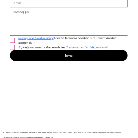
Privacy and Cookie Policy
Accetto termini e condizioni di utilizzo dei dati 
personali. 
*
Sì, voglio iscrivermi alla newsletter. 
Trattamento dei dati personali.
Invia
ALL RIGHTS RESERVED_ MujeresnelCinema APS _ sede legale: Via degli Scipioni 237 - 00192 Roma, Italia - Tel: + 39 334 1551313 -
email:
mujeresnelcinema@gmail.com
DESIGN+DEVELOPMENT by AccidentallyWebDesign
- Iubenda Link